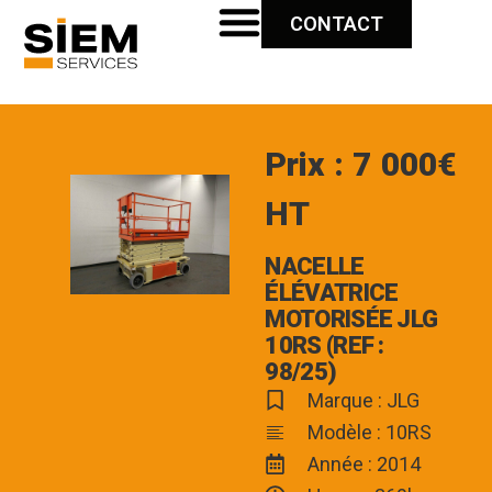
CONTACT
Prix : 7 000€
HT
NACELLE
ÉLÉVATRICE
MOTORISÉE JLG
10RS (REF :
98/25)
Marque : JLG
Modèle : 10RS
Année : 2014