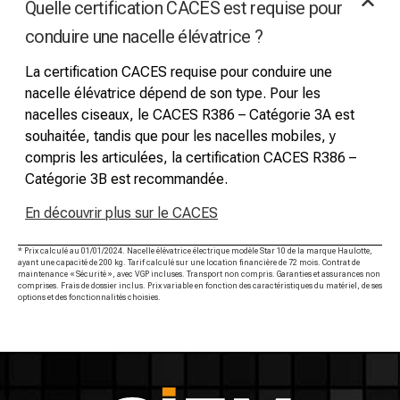
Quelle certification CACES est requise pour
conduire une nacelle élévatrice ?
La certification CACES requise pour conduire une
nacelle élévatrice dépend de son type. Pour les
nacelles ciseaux, le CACES R386 – Catégorie 3A est
souhaitée, tandis que pour les nacelles mobiles, y
compris les articulées, la certification CACES R386 –
Catégorie 3B est recommandée.
En découvrir plus sur le CACES
* Prix calculé au 01/01/2024. Nacelle élévatrice électrique modèle Star 10 de la marque Haulotte,
ayant une capacité de 200 kg. Tarif calculé sur une location financière de 72 mois. Contrat de
maintenance « Sécurité », avec VGP incluses. Transport non compris. Garanties et assurances non
comprises. Frais de dossier inclus. Prix variable en fonction des caractéristiques du matériel, de ses
options et des fonctionnalités choisies.