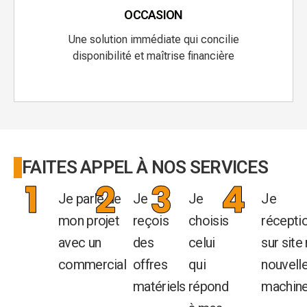
OCCASION
Une solution immédiate qui concilie
disponibilité et maîtrise financière
FAITES APPEL À NOS SERVICES
Je parle de
Je
Je
Je
mon projet
reçois
choisis
récepti
avec un
des
celui
sur site
commercial
offres
qui
nouvell
matériels
répond
machin