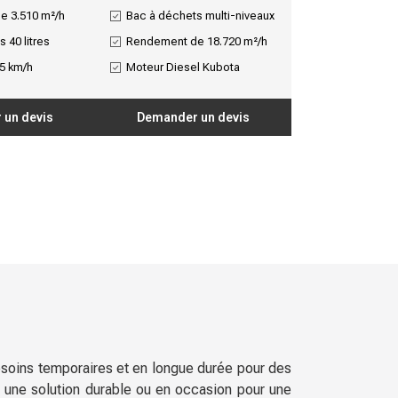
e 3.510 m²/h
Bac à déchets multi-niveaux
 40 litres
Rendement de 18.720 m²/h
,5 km/h
Moteur Diesel Kubota
 un devis
Demander un devis
soins temporaires et en longue durée pour des
r une solution durable ou en occasion pour une