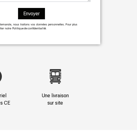
Envoyer
demande, nous traitons vos données personnelles. Pour plus
lter notre
Politique de confidentialité.
iel
Une livraison
es CE
sur site