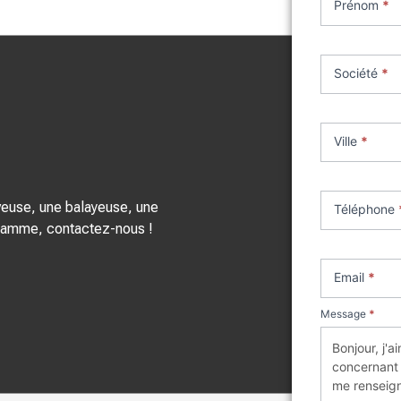
Prénom
*
matériel
neuf
Société
*
Ville
*
aveuse, une balayeuse, une
Téléphone
 gamme, contactez-nous !
Email
*
Message
*