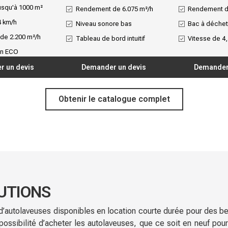
usqu'à 1000 m²
Rendement de 6.075 m²/h
Rendement d
4 km/h
Niveau sonore bas
Bac à déchets
de 2.200 m²/h
Tableau de bord intuitif
Vitesse de 4
on ECO
 un devis
Demander un devis
Demander
Obtenir le catalogue complet
UTIONS
utolaveuses disponibles en location courte durée pour des be
possibilité d’acheter les autolaveuses, que ce soit en neuf pou