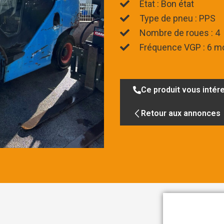
Etat : Bon état
Type de pneu : PPS
Nombre de roues : 4
Fréquence VGP : 6 m
Ce produit vous intér
Retour aux annonces
Contact