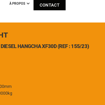
À PROPOS
CONTACT
 HT
DIESEL HANGCHA XF30D (REF : 155/23)
4700mm
 3000kg