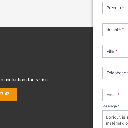
achat
Prénom
*
matériel
occasion
Société
*
Ville
*
Téléphone
 manutention d’occasion.
22 43
Email
*
Message
*